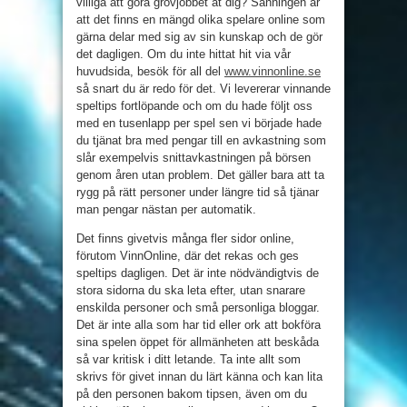
villiga att göra grovjobbet åt dig? Sanningen är
att det finns en mängd olika spelare online som
gärna delar med sig av sin kunskap och de gör
det dagligen. Om du inte hittat hit via vår
huvudsida, besök för all del
www.vinnonline.se
så snart du är redo för det. Vi levererar vinnande
speltips fortlöpande och om du hade följt oss
med en tusenlapp per spel sen vi började hade
du tjänat bra med pengar till en avkastning som
slår exempelvis snittavkastningen på börsen
genom åren utan problem. Det gäller bara att ta
rygg på rätt personer under längre tid så tjänar
man pengar nästan per automatik.
Det finns givetvis många fler sidor online,
förutom VinnOnline, där det rekas och ges
speltips dagligen. Det är inte nödvändigtvis de
stora sidorna du ska leta efter, utan snarare
enskilda personer och små personliga bloggar.
Det är inte alla som har tid eller ork att bokföra
sina spelen öppet för allmänheten att beskåda
så var kritisk i ditt letande. Ta inte allt som
skrivs för givet innan du lärt känna och kan lita
på den personen bakom tipsen, även om du