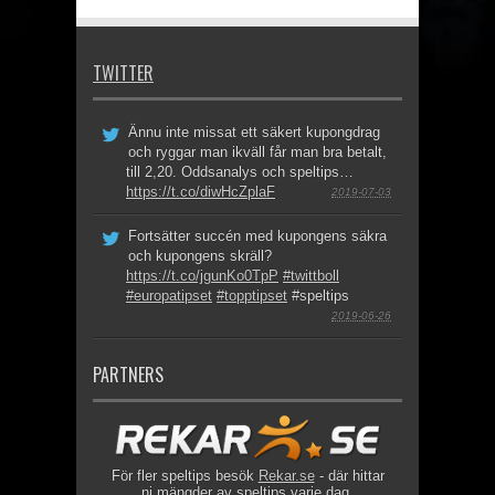
TWITTER
Ännu inte missat ett säkert kupongdrag
och ryggar man ikväll får man bra betalt,
till 2,20. Oddsanalys och speltips…
https://t.co/diwHcZplaF
2019-07-03
Fortsätter succén med kupongens säkra
och kupongens skräll?
https://t.co/jgunKo0TpP
#twittboll
#europatipset
#topptipset
#speltips
2019-06-26
PARTNERS
För fler speltips besök
Rekar.se
- där hittar
ni mängder av speltips varje dag.