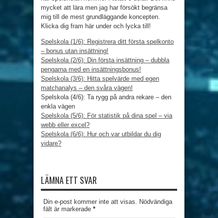
mycket att lära men jag har försökt begränsa
mig till de mest grundläggande koncepten.
Klicka dig fram här under och lycka till!
Spelskola (1/6): Registrera ditt första spelkonto
– bonus utan insättning!
Spelskola (2/6): Din första insättning – dubbla
pengarna med en insättningsbonus!
Spelskola (3/6): Hitta spelvärde med egen
matchanalys – den svåra vägen!
Spelskola (4/6): Ta rygg på andra rekare – den
enkla vägen
Spelskola (5/6): För statistik på dina spel – via
webb eller excel?
Spelskola (6/6): Hur och var utbildar du dig
vidare?
LÄMNA ETT SVAR
Din e-post kommer inte att visas. Nödvändiga
fält är markerade
*