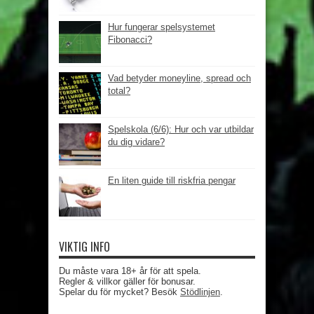
Hur fungerar spelsystemet
Fibonacci?
Vad betyder moneyline, spread och
total?
Spelskola (6/6): Hur och var utbildar
du dig vidare?
En liten guide till riskfria pengar
VIKTIG INFO
Du måste vara 18+ år för att spela.
Regler & villkor gäller för bonusar.
Spelar du för mycket? Besök
Stödlinjen
.