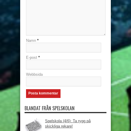
Namn
*
E-post
*
Webbsida
BLANDAT FRÅN SPELSKOLAN
Spelskola (4/6): Ta rygg på
skickliga rekare!