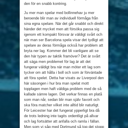
den för en snabb kontring.
Ju mer man spelar med bollinnehav ju mer
beroende blir man av individuell förmåga från
sina egna spelare. När det går snabbt och direkt
händer det mycket men att försöka passa sig
igenom ett kompakt försvar är väldigt svårt och
när man ser Barcelona spela visar det tydligt att
spelare av deras förmåga också har problem att
bryta ner lag. Kommer det bli vanligare att se
den här typen av taktik framöver? Det är svårt
att säga men problemet för lag är att det
fungerar väldigt bra när man möter ett lag som
tycker om att hålla i boll och som är förväntade
att föra spelet. Detta har visats av Liverpool den
här säsongen i hur bra man spelat mott
topplagen men haft väldiga problem med de så
kallade sämre lagen. Det verkar finnas en platå
som man når, sedan blir man själv favorit och
ska föra matcher vilket inte alltid blir naturligt.
För Leicester har det fungerat ypperligt bra då
de trots ledning inte tagits ordentligt på allvar
och lag fortsätter att anfalla och ramla i fällan.
Men som vi såg med Dortmund så tog det stopp