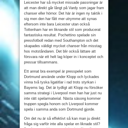
Leicester har så mycket missade passningar är
att man direkt går långt på Vardy som jagar fram
chanser eller hörnor. Det här är ingen ny taktik i
sig men den har fått mer utrymme att synas
eftersom inte bara Leicester utan också
Tottenham har en liknande stil som producerat
fantastiska resultat. Pochettino spelade sin
pressfotboll redan med Southampton och det
skapades väldigt mycket chanser från misstag
hos motståndaren. Det blir också lättare att
försvara när ett helt lag köper in i konceptet och
pressar tillsammans.
Ett annat bra exempel är presspelet som
Dortmund använde under Klopp och lyckades
vinna två tyska ligatitlar i rad trots styrkan i
Bayerns lag. Det är tydligt att Klopp nu försöker
samma strategi i Liverpool men han har just nu
inte rätt spelarmaterial. Nästa säsong kommer
truppen spegla honom och Liverpool kommer
spela i samma anda som Dortmund gjorde.
Om det nu är så effektivt så kan man ju direkt
fråga sig varför inte alla spelar en liknade stil?