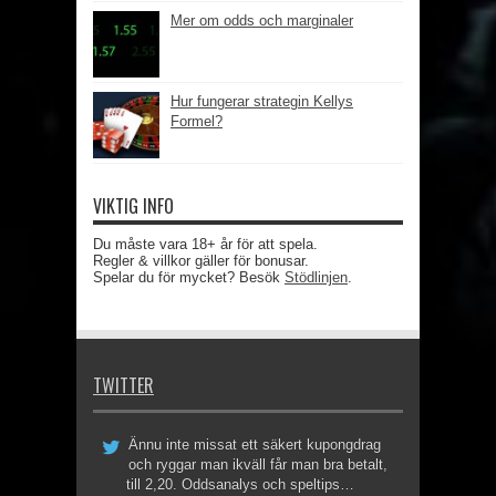
Mer om odds och marginaler
Hur fungerar strategin Kellys
Formel?
VIKTIG INFO
Du måste vara 18+ år för att spela.
Regler & villkor gäller för bonusar.
Spelar du för mycket? Besök
Stödlinjen
.
TWITTER
Ännu inte missat ett säkert kupongdrag
och ryggar man ikväll får man bra betalt,
till 2,20. Oddsanalys och speltips…