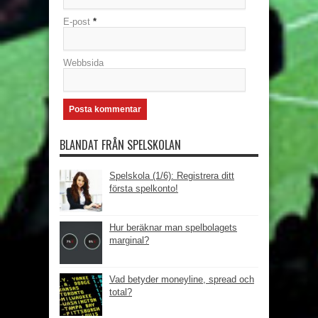
E-post
*
Webbsida
BLANDAT FRÅN SPELSKOLAN
Spelskola (1/6): Registrera ditt
första spelkonto!
Hur beräknar man spelbolagets
marginal?
Vad betyder moneyline, spread och
total?