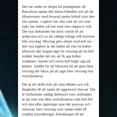
Det har under en längre tid propagerats att
Barcelona spelar den bästa fotbollen och att de
tillsammans med Arsenal spelar fotboll som den
ska spelas. Logiken har ofta varit att om man
själv har bollen så kan man inte släppa in mål.
Det nya tänkandet har dock växlat till att
analysera och se att väldigt många mål kommer
från misstag. Misstag görs oftast med boll så i
den nya logiken är det bättre att inte ha bollen
eftersom det skapar läge för misstag att ha boll.
Istället handlar det om att få upp bollen
snabbare i banan och vinna boll högre upp på
planen. Istället för att fokusera på att göra färre
misstag blir fokus på att jaga fram misstag hos
motståndarna.
Det är ett skifte från att sitta tillbaka och slå
långbollar till att spela ett aggressivt försvar. Det
är fortfarande väldigt defensivt men skillnaden
är att man inte låter motstånderen rulla boll fritt
och leta efter öppningar utan det pressas och
stressas fram misstag som sedan leder till
snabba omställningar. Anledningen till att