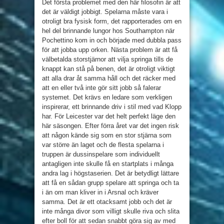
Det första problemet med den här filosofin är att
det är väldigt jobbigt. Spelarna måste vara i
otroligt bra fysisk form, det rapporterades om en
hel del brinnande lungor hos Southampton när
Pochettino kom in och började med dubbla pass
för att jobba upp orken. Nästa problem är att få
välbetalda storstjärnor att vilja springa tills de
knappt kan stå på benen, det är otroligt viktigt
att alla drar åt samma håll och det räcker med
att en eller två inte gör sitt jobb så falerar
systemet. Det krävs en ledare som verkligen
inspirerar, ett brinnande driv i stil med vad Klopp
har. För Leicester var det helt perfekt läge den
här säsongen. Efter förra året var det ingen risk
att någon kände sig som en stor stjärna som
var större än laget och de flesta spelarna i
truppen är dussinspelare som individuellt
antagligen inte skulle få en startplats i många
andra lag i högstaserien. Det är betydligt lättare
att få en sådan grupp spelare att springa och ta
i än om man kliver in i Arsnal och kräver
samma. Det är ett otacksamt jobb och det är
inte många divor som villigt skulle riva och slita
efter boll för att sedan snabbt göra sig av med